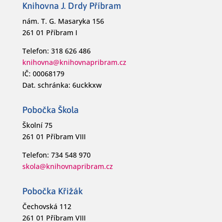
Knihovna J. Drdy Příbram
nám. T. G. Masaryka 156
261 01 Příbram I
Telefon: 318 626 486
knihovna@knihovnapribram.cz
IČ: 00068179
Dat. schránka: 6uckkxw
Pobočka Škola
Školní 75
261 01 Příbram VIII
Telefon: 734 548 970
skola@knihovnapribram.cz
Pobočka Křižák
Čechovská 112
261 01 Příbram VIII