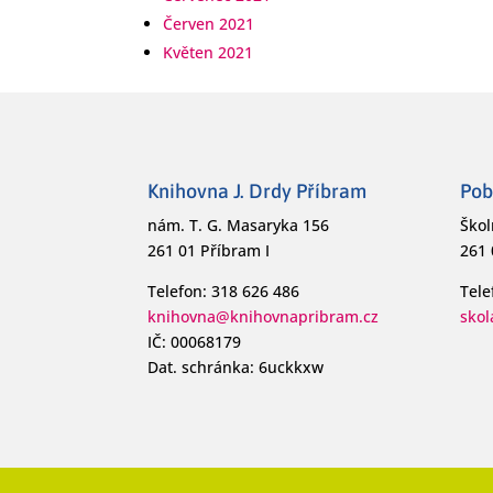
Červen 2021
Květen 2021
Knihovna J. Drdy Příbram
Pob
nám. T. G. Masaryka 156
Škol
261 01 Příbram I
261 
Telefon: 318 626 486
Tele
knihovna@knihovnapribram.cz
sko
IČ: 00068179
Dat. schránka: 6uckkxw