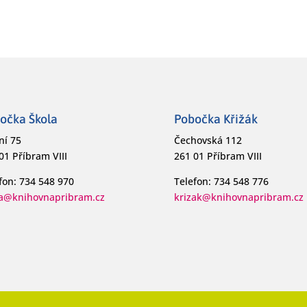
očka Škola
Pobočka Křižák
ní 75
Čechovská 112
01 Příbram VIII
261 01 Příbram VIII
fon: 734 548 970
Telefon: 734 548 776
la@knihovnapribram.cz
krizak@knihovnapribram.cz