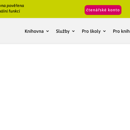
vna pověřena
čtenářské konto
ální funkcí
Knihovna
Služby
Pro školy
Pro kni