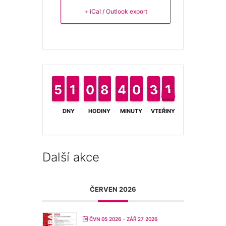
+ iCal / Outlook export
4
4
5
5
1
1
1
1
9
9
0
0
8
8
7
7
4
4
3
3
9
9
0
0
4
3
3
2
1
1
DNY
HODINY
MINUTY
VTEŘINY
Další akce
ČERVEN 2026
ČVN 05 2026
- ZÁŘ 27 2026