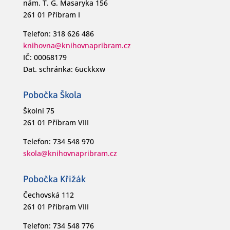
nám. T. G. Masaryka 156
261 01 Příbram I
Telefon: 318 626 486
knihovna@knihovnapribram.cz
IČ: 00068179
Dat. schránka: 6uckkxw
Pobočka Škola
Školní 75
261 01 Příbram VIII
Telefon: 734 548 970
skola@knihovnapribram.cz
Pobočka Křižák
Čechovská 112
261 01 Příbram VIII
Telefon: 734 548 776