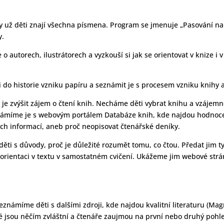
kdy už děti znají všechna písmena. Program se jmenuje „Pasování na
y.
ce o autorech, ilustrátorech a vyzkouší si jak se orientovat v knize i
ěti do historie vzniku papíru a seznámit je s procesem vzniku knihy 
ny je zvýšit zájem o čtení knih. Necháme děti vybrat knihu a vzájemně
 Seznámíme je s webovým portálem Databáze knih, kde najdou hodno
ch informací, aneb proč neopisovat čtenářské deníky.
děti s důvody, proč je důležité rozumět tomu, co čtou. Předat jim t
 orientaci v textu v samostatném cvičení. Ukážeme jim webové strá
seznámíme děti s dalšími zdroji, kde najdou kvalitní literaturu (Mag
 jsou něčím zvláštní a čtenáře zaujmou na první nebo druhý pohle