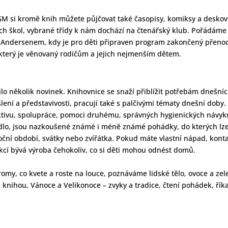
M si kromě knih můžete půjčovat také časopisy, komiksy a desko
ých škol, vybrané třídy k nám dochází na čtenářský klub. Pořádáme 
s Andersenem, kdy je pro děti připraven program zakončený přeno
 který je věnovaný rodičům a jejich nejmenším dětem.
ilo několik novinek. Knihovnice se snaží přiblížit potřebám dnešní
ení a představivosti, pracují také s palčivými tématy dnešní doby.
ektivu, spolupráce, pomoci druhému, správných hygienických návyk
adlo, jsou nazkoušené známé i méně známé pohádky, do kterých lze
oční období, svátky nebo zvířátka. Pokud máte vlastní nápad, konta
ekcí bývá výroba čehokoliv, co si děti mohou odnést domů.
romy, co kvete a roste na louce, poznáváme lidské tělo, ovoce a zel
 knihou, Vánoce a Velikonoce – zvyky a tradice, čtení pohádek, ří