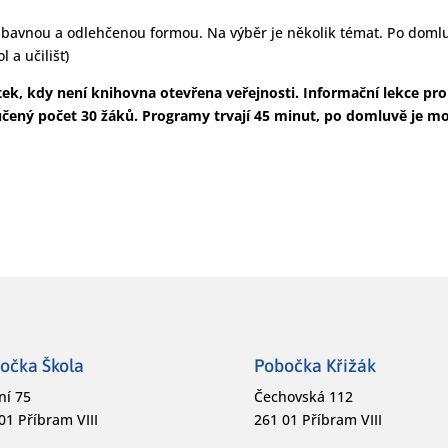
zábavnou a odlehčenou formou. Na výběr je několik témat. Po dom
 a učilišť)
ek, kdy není knihovna otevřena veřejnosti. Informační lekce pr
ručený počet 30 žáků. Programy trvají 45 minut, po domluvě je m
očka Škola
Pobočka Křižák
ní 75
Čechovská 112
01 Příbram VIII
261 01 Příbram VIII