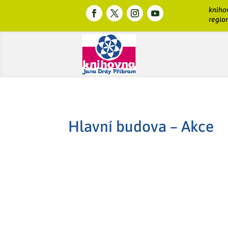
kniho
region
Hlavní budova – Akce