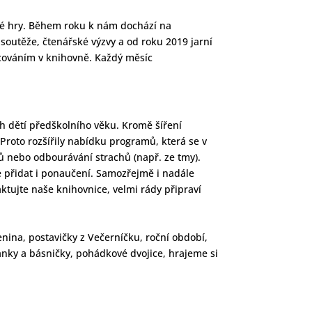
vé hry. Během roku k nám dochází na
soutěže, čtenářské výzvy a od roku 2019 jarní
cováním v knihovně. Každý měsíc
ch dětí předškolního věku. Kromě šíření
 Proto rozšířily nabídku programů, která se v
ů nebo odbourávání strachů (např. ze tmy).
 přidat i ponaučení. Samozřejmě i nadále
ktujte naše knihovnice, velmi rády připraví
enina, postavičky z Večerníčku, roční období,
kanky a básničky, pohádkové dvojice, hrajeme si