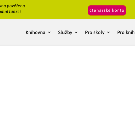
vna pověřena
čtenářské konto
ální funkcí
Knihovna
Služby
Pro školy
Pro kni