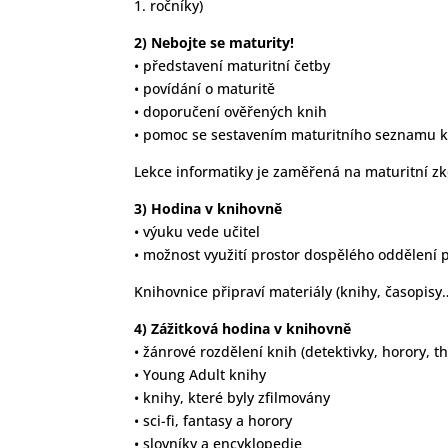
1. ročníky)
2) Nebojte se maturity!
• představení maturitní četby
• povídání o maturitě
• doporučení ověřených knih
• pomoc se sestavením maturitního seznamu 
Lekce informatiky je zaměřená na maturitní zk
3) Hodina v knihovně
• výuku vede učitel
• možnost využití prostor dospělého oddělení p
Knihovnice připraví materiály (knihy, časopisy…
4) Zážitková hodina v knihovně
• žánrové rozdělení knih (detektivky, horory, th
• Young Adult knihy
• knihy, které byly zfilmovány
• sci-fi, fantasy a horory
• slovníky a encyklopedie