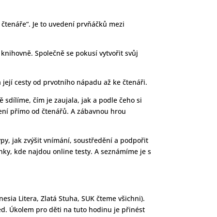
 čtenáře“. Je to uvedení prvňáčků mezi
 v knihovně. Společně se pokusí vytvořit svůj
a její cesty od prvotního nápadu až ke čtenáři.
 sdílíme, čím je zaujala, jak a podle čeho si
cení přímo od čtenářů. A zábavnou hrou
ypy, jak zvýšit vnímání, soustředění a podpořit
nky, kde najdou online testy. A seznámíme je s
nesia Litera, Zlatá Stuha, SUK čteme všichni).
d. Úkolem pro děti na tuto hodinu je přinést