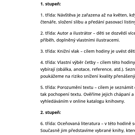
1. stupeň:
1. třída: Návštěva je zařazena až na květen, 
čtenáře, složení slibu a předání pasovací listin
2. třída: Autor a ilustrátor – děti se dozvědí ví
příběh, doplněný vlastními ilustracemi.
3. třída: Knižní vlak – cílem hodiny je uvést d
4. třída: Vlastní výběr četby – cílem této hodi
vybírají (obálka, anotace, reference, atd.).
poukážeme na riziko snížení kvality přenášený
5. třída: Porozumění textu – cílem je seznámit 
tak pochopení textu. Ověříme jejich chápaní a
vyhledáváním v online katalogu knihovny.
2. stupeň:
6. třída: Oceňovaná literatura – v této hodině 
Současně jim představíme vybrané knihy, které