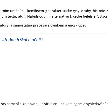
erním uměním – komiksem (charakteristické rysy, druhy, historie, so
um textu, atd.). Nabídnout jim alternativu k četbě beletrie. Vytvoři
ratury) a samostatná práce se slovníkem a encyklopedií.
středních škol a učilišť
seznámení s knihovnou, práci s on-line katalogem a vyhledávání tit