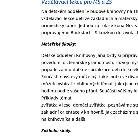
Vzdělávací lekce pro MŠ a ZŠ
Na dětském oddělení v budově knihovny na TG
vzdělávací lekce děti ze základních a mateřsk
příměstský tábor. Jednou za rok se koná Noc 
připravujeme Bookstart – S knížkou do života,
Mateřské školky:
Dětské oddělení Knihovny Jana Drdy si připrav
povědomí o čtenářské gramotnosti, rozvoji myšl
případě zájmu dotkne socializace dětí do kol
Součástí návštěvy může být také loutkové div
můžete vybírat z oblíbených témat, jako jsou r
hodinu podle vašeho přání. Součástí většiny l
Příklady témat:
zvířátka v lese, domácí zvířátka, poznáváme st
základní orientace v knihovně, jak zacházíme s
na knihovníka a další.
Základní školy: