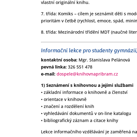
vlastní originální knihu.
7. třída: Komiks – cílem je seznámit děti s mod
prioritám v četbě (rychlost, emoce, spád, minim
8. třída: Mezinárodní třídění MDT (naučné lite
Informační lekce pro studenty gymnázií, 
kontaktní osoba:
Mgr. Stanislava Pelánová
pevná linka:
326 551 478
e-mail:
dospele@knihovnapribram.cz
1) Seznámení s knihovnou a jejími službami
• základní informace o knihovně a členství
• orientace v knihovně
• značení a rozdělení knih
• vyhledávání dokumentů v on-line katalogu
• bibliografický záznam a citace knihy
Lekce informačního vzdělávání je zaměřená na 