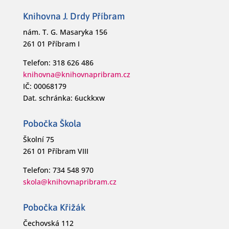
Knihovna J. Drdy Příbram
nám. T. G. Masaryka 156
261 01 Příbram I
Telefon: 318 626 486
knihovna@knihovnapribram.cz
IČ: 00068179
Dat. schránka: 6uckkxw
Pobočka Škola
Školní 75
261 01 Příbram VIII
Telefon: 734 548 970
skola@knihovnapribram.cz
Pobočka Křižák
Čechovská 112