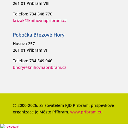
261 01 Příbram VIII
Telefon: 734 548 776
krizak@knihovnapribram.cz
Pobočka Březové Hory
Husova 257
261 01 Příbram VI
Telefon: 734 549 046
bhory@knihovnapribram.cz
© 2000-2026. Zřizovatelem KJD Příbram, příspěvkové
organizace je Město Příbram.
www.pribram.eu