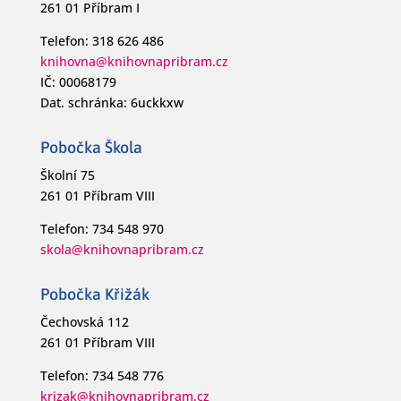
261 01 Příbram I
Telefon: 318 626 486
knihovna@knihovnapribram.cz
IČ: 00068179
Dat. schránka: 6uckkxw
Pobočka Škola
Školní 75
261 01 Příbram VIII
Telefon: 734 548 970
skola@knihovnapribram.cz
Pobočka Křižák
Čechovská 112
261 01 Příbram VIII
Telefon: 734 548 776
krizak@knihovnapribram.cz