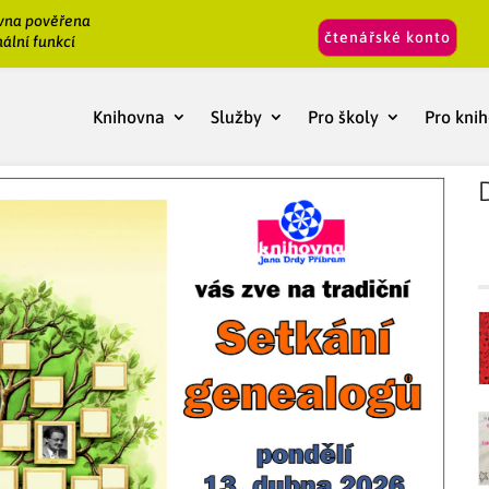
vna pověřena
čtenářské konto
ální funkcí
Knihovna
Služby
Pro školy
Pro kni