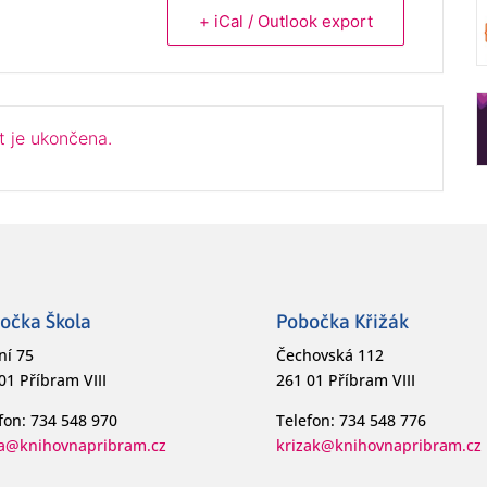
+ iCal / Outlook export
t je ukončena.
očka Škola
Pobočka Křižák
ní 75
Čechovská 112
01 Příbram VIII
261 01 Příbram VIII
fon: 734 548 970
Telefon: 734 548 776
la@knihovnapribram.cz
krizak@knihovnapribram.cz