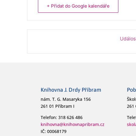
+ Přidat do Google kalendáře
Událos
Knihovna J. Drdy Příbram
Pob
nám. T. G. Masaryka 156
Škol
261 01 Příbram I
261 
Telefon: 318 626 486
Tele
knihovna@knihovnapribram.cz
sko
IČ: 00068179