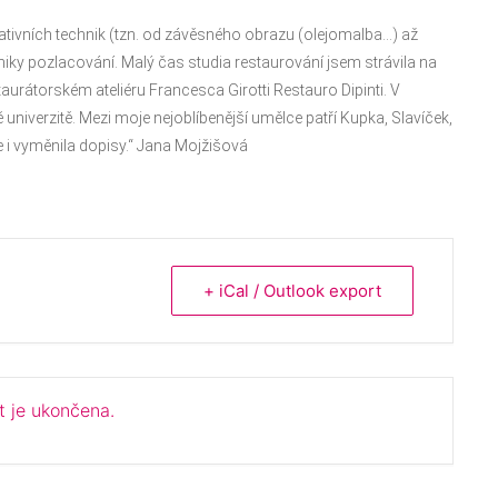
tivních technik (tzn. od závěsného obrazu (olejomalba…) až
hniky pozlacování. Malý čas studia restaurování jsem strávila na
rátorském ateliéru Francesca Girotti Restauro Dipinti. V
niverzitě. Mezi moje nejoblíbenější umělce patří Kupka, Slavíček,
 i vyměnila dopisy.“ Jana Mojžišová
+ iCal / Outlook export
t je ukončena.