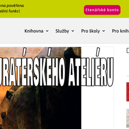
vna pověřena
čtenářské konto
ální funkcí
Knihovna
Služby
Pro školy
Pro kni