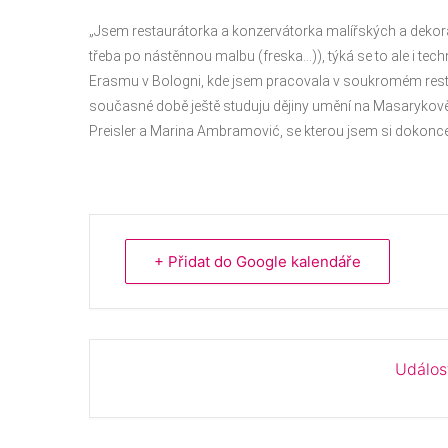
„Jsem restaurátorka a konzervátorka malířských a dekora
třeba po nástěnnou malbu (freska…)), týká se to ale i tec
Erasmu v Bologni, kde jsem pracovala v soukromém restau
současné době ještě studuju dějiny umění na Masarykově u
Preisler a Marina Ambramović, se kterou jsem si dokonce
+ Přidat do Google kalendáře
Událos