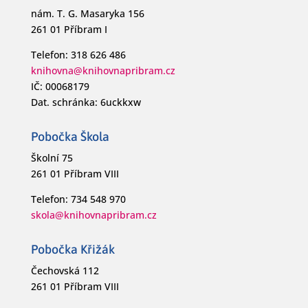
nám. T. G. Masaryka 156
261 01 Příbram I
Telefon: 318 626 486
knihovna@knihovnapribram.cz
IČ: 00068179
Dat. schránka: 6uckkxw
Pobočka Škola
Školní 75
261 01 Příbram VIII
Telefon: 734 548 970
skola@knihovnapribram.cz
Pobočka Křižák
Čechovská 112
261 01 Příbram VIII