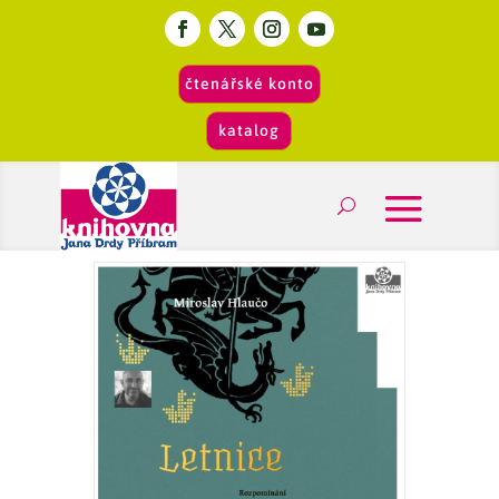
čtenářské konto
katalog