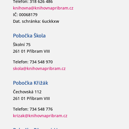
Telefon: 318 626 486
knihovna@knihovnapribram.cz
IČ: 00068179
Dat. schránka: 6uckkxw
Pobočka Škola
Školní 75
261 01 Příbram VIII
Telefon: 734 548 970
skola@knihovnapribram.cz
Pobočka Křižák
Čechovská 112
261 01 Příbram VIII
Telefon: 734 548 776
krizak@knihovnapribram.cz