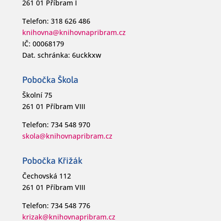
261 01 Příbram I
Telefon: 318 626 486
knihovna@knihovnapribram.cz
IČ: 00068179
Dat. schránka: 6uckkxw
Pobočka Škola
Školní 75
261 01 Příbram VIII
Telefon: 734 548 970
skola@knihovnapribram.cz
Pobočka Křižák
Čechovská 112
261 01 Příbram VIII
Telefon: 734 548 776
krizak@knihovnapribram.cz