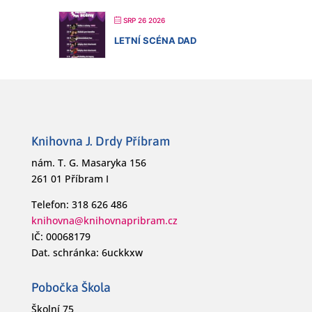
SRP 26 2026
LETNÍ SCÉNA DAD
Knihovna J. Drdy Příbram
nám. T. G. Masaryka 156
261 01 Příbram I
Telefon: 318 626 486
knihovna@knihovnapribram.cz
IČ: 00068179
Dat. schránka: 6uckkxw
Pobočka Škola
Školní 75