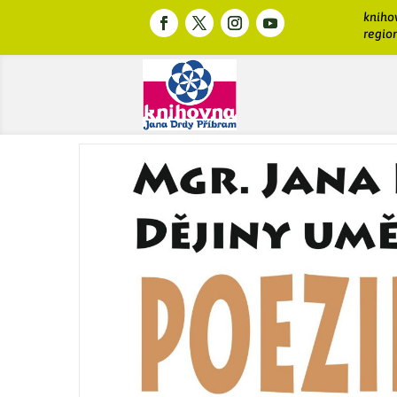
kniho
region