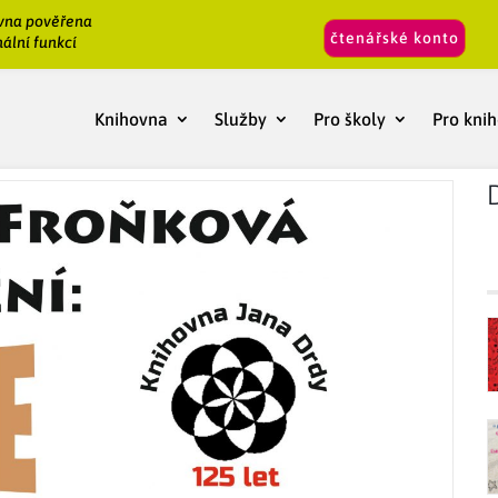
vna pověřena
čtenářské konto
ální funkcí
Knihovna
Služby
Pro školy
Pro kni