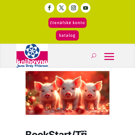
čtenářské konto
katalog
BookStart/Tři