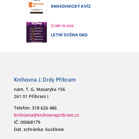
KNIHOVNICKÝ KVÍZ
SRP 26 2026
LETNÍ SCÉNA DAD
Knihovna J. Drdy Příbram
nám. T. G. Masaryka 156
261 01 Příbram I
Telefon: 318 626 486
knihovna@knihovnapribram.cz
IČ: 00068179
Dat. schránka: 6uckkxw