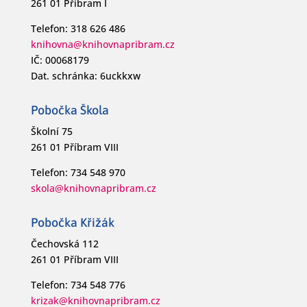
261 01 Příbram I
Telefon: 318 626 486
knihovna@knihovnapribram.cz
IČ: 00068179
Dat. schránka: 6uckkxw
Pobočka Škola
Školní 75
261 01 Příbram VIII
Telefon: 734 548 970
skola@knihovnapribram.cz
Pobočka Křižák
Čechovská 112
261 01 Příbram VIII
Telefon: 734 548 776
krizak@knihovnapribram.cz