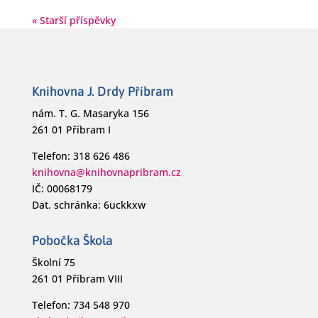
« Starší příspěvky
Knihovna J. Drdy Příbram
nám. T. G. Masaryka 156
261 01 Příbram I
Telefon: 318 626 486
knihovna@knihovnapribram.cz
IČ: 00068179
Dat. schránka: 6uckkxw
Pobočka Škola
Školní 75
261 01 Příbram VIII
Telefon: 734 548 970