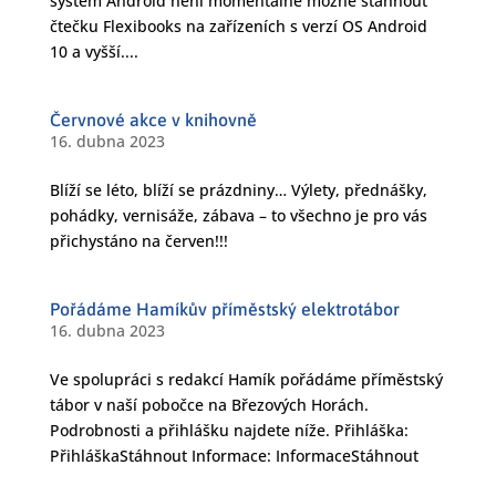
systém Android není momentálně možné stáhnout
čtečku Flexibooks na zařízeních s verzí OS Android
10 a vyšší....
Červnové akce v knihovně
16. dubna 2023
Blíží se léto, blíží se prázdniny… Výlety, přednášky,
pohádky, vernisáže, zábava – to všechno je pro vás
přichystáno na červen!!!
Pořádáme Hamíkův příměstský elektrotábor
16. dubna 2023
Ve spolupráci s redakcí Hamík pořádáme příměstský
tábor v naší pobočce na Březových Horách.
Podrobnosti a přihlášku najdete níže. Přihláška:
PřihláškaStáhnout Informace: InformaceStáhnout