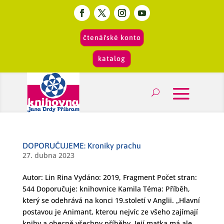
čtenářské konto
katalog
DOPORUČUJEME: Kroniky prachu
27. dubna 2023
Autor: Lin Rina Vydáno: 2019, Fragment Počet stran:
544 Doporučuje: knihovnice Kamila Téma: Příběh,
který se odehrává na konci 19.století v Anglii. „Hlavní
postavou je Animant, kterou nejvíc ze všeho zajímají
knihy a obecně všechny příběhy. Její matka má ale...