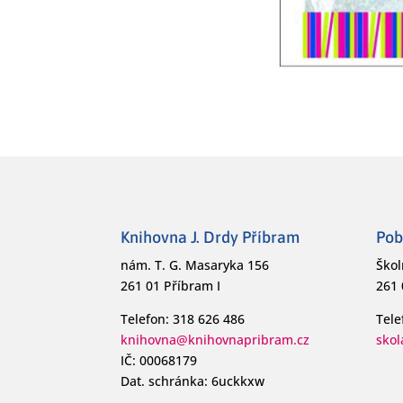
Knihovna J. Drdy Příbram
Pob
nám. T. G. Masaryka 156
Škol
261 01 Příbram I
261 
Telefon: 318 626 486
Tele
knihovna@knihovnapribram.cz
sko
IČ: 00068179
Dat. schránka: 6uckkxw