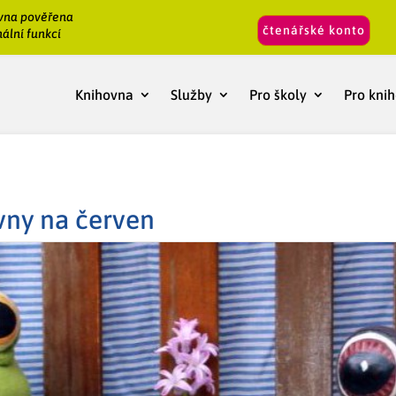
vna pověřena
čtenářské konto
ální funkcí
Knihovna
Služby
Pro školy
Pro kni
vny na červen