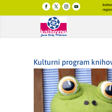
kniho
region
Kulturní program kniho