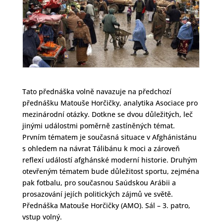
Tato přednáška volně navazuje na předchozí
přednášku Matouše Horčičky, analytika Asociace pro
mezinárodní otázky. Dotkne se dvou důležitých, leč
jinými událostmi poměrně zastíněných témat.
Prvním tématem je současná situace v Afghánistánu
s ohledem na návrat Tálibánu k moci a zároveň
reflexí událostí afghánské moderní historie. Druhým
otevřeným tématem bude důležitost sportu, zejména
pak fotbalu, pro současnou Saúdskou Arábii a
prosazování jejích politických zájmů ve světě.
Přednáška Matouše Horčičky (AMO). Sál – 3. patro,
vstup volný.