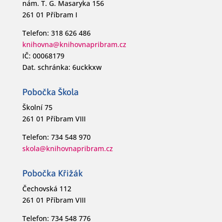
nám. T. G. Masaryka 156
261 01 Příbram I
Telefon: 318 626 486
knihovna@knihovnapribram.cz
IČ: 00068179
Dat. schránka: 6uckkxw
Pobočka Škola
Školní 75
261 01 Příbram VIII
Telefon: 734 548 970
skola@knihovnapribram.cz
Pobočka Křižák
Čechovská 112
261 01 Příbram VIII
Telefon: 734 548 776