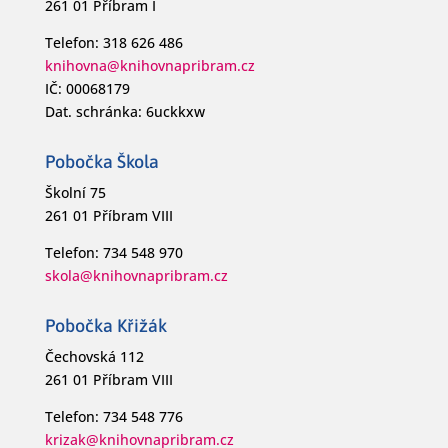
261 01 Příbram I
Telefon: 318 626 486
knihovna@knihovnapribram.cz
IČ: 00068179
Dat. schránka: 6uckkxw
Pobočka Škola
Školní 75
261 01 Příbram VIII
Telefon: 734 548 970
skola@knihovnapribram.cz
Pobočka Křižák
Čechovská 112
261 01 Příbram VIII
Telefon: 734 548 776
krizak@knihovnapribram.cz