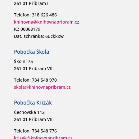
261 01 Příbram I
Telefon: 318 626 486
knihovna@knihovnapribram.cz
IČ: 00068179
Dat. schránka: 6uckkxw
Pobočka Škola
Školní 75
261 01 Příbram VIII
Telefon: 734 548 970
skola@knihovnapribram.cz
Pobočka Křižák
Čechovská 112
261 01 Příbram VIII
Telefon: 734 548 776
krizak@knihovnapribram.cz