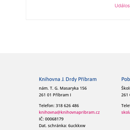
Událos
Knihovna J. Drdy Příbram
Pob
nám. T. G. Masaryka 156
Škol
261 01 Příbram I
261 
Telefon: 318 626 486
Tele
knihovna@knihovnapribram.cz
sko
IČ: 00068179
Dat. schránka: 6uckkxw