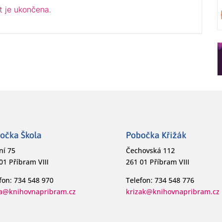
t je ukončena.
očka Škola
Pobočka Křižák
ní 75
Čechovská 112
01 Příbram VIII
261 01 Příbram VIII
fon: 734 548 970
Telefon: 734 548 776
la@knihovnapribram.cz
krizak@knihovnapribram.cz