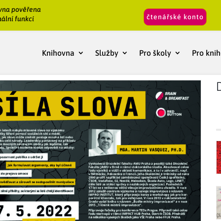
vna pověřena
čtenářské konto
ální funkcí
Knihovna
Služby
Pro školy
Pro kni