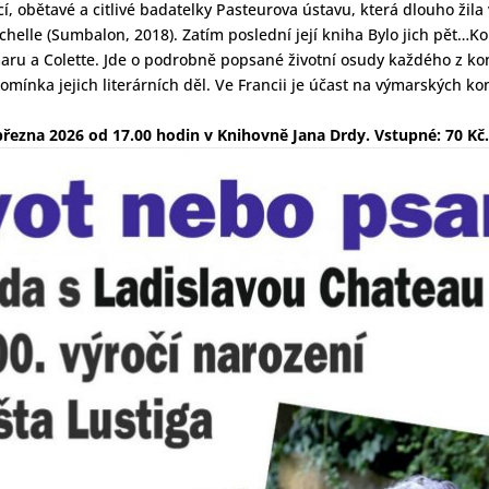
í, obětavé a citlivé badatelky Pasteurova ústavu, která dlouho žil
helle (Sumbalon, 2018). Zatím poslední její kniha Bylo jich pět…Kol
maru a Colette. Jde o podrobně popsané životní osudy každého z 
pomínka jejich literárních děl. Ve Francii je účast na výmarských k
řezna 2026 od 17.00 hodin v Knihovně Jana Drdy. Vstupné: 70 Kč