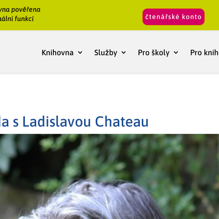
vna pověřena
čtenářské konto
ální funkcí
Knihovna
Služby
Pro školy
Pro kni
da s Ladislavou Chateau