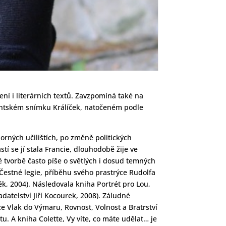
ení i literárních textů. Zavzpomíná také na
dentském snímku Králíček, natočeném podle
orných učilištích, po změně politických
í se jí stala Francie, dlouhodobě žije ve
é tvorbě často píše o světlých i dosud temných
 Čestné legie, příběhu svého prastrýce Rudolfa
k, 2004). Následovala kniha Portrét pro Lou,
datelství Jiří Kocourek, 2008). Záludné
 Vlak do Výmaru, Rovnost, Volnost a Bratrství
tu. A kniha Colette, Vy víte, co máte udělat… je