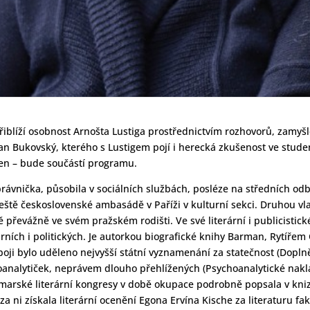
řiblíží osobnost Arnošta Lustiga prostřednictvím rozhovorů, zamyšl
Ivan Bukovský, kterého s Lustigem pojí i herecká zkušenost ve stu
 ten – bude součástí programu.
rávnička, působila v sociálních službách, posléze na středních odb
ště československé ambasádě v Paříži v kulturní sekci. Druhou vlast
převážně ve svém pražském rodišti. Ve své literární i publicistick
ních i politických. Je autorkou biografické knihy Barman, Rytířem
oji bylo uděleno nejvyšší státní vyznamenání za statečnost (Doplně
hoanalytiček, neprávem dlouho přehlížených (Psychoanalytické nakla
arské literární kongresy v době okupace podrobně popsala v knize
a ni získala literární ocenění Egona Ervína Kische za literaturu fak