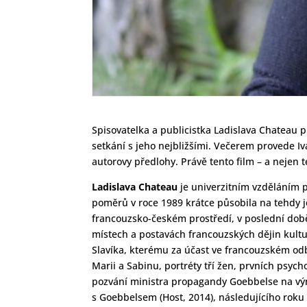
Spisovatelka a publicistka Ladislava Chateau p
setkání s jeho nejbližšími. Večerem provede 
autorovy předlohy. Právě tento film – a nejen
Ladislava Chateau
je univerzitním vzděláním p
poměrů v roce 1989 krátce působila na tehdy je
francouzsko-českém prostředí, v poslední době 
místech a postavách francouzských dějin kultur
Slavíka, kterému za účast ve francouzském odb
Marii a Sabinu, portréty tří žen, prvních psyc
pozvání ministra propagandy Goebbelse na vým
s Goebbelsem (Host, 2014), následujícího roku z