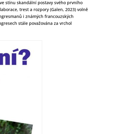
a ve stínu skandální postavy svého prvního
aborace, trest a rozpory (Galen, 2023) volně
kongresmanů i známých francouzských
ongresech stále považována za vrchol
.