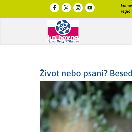
kniho
region
Život nebo psaní? Bese