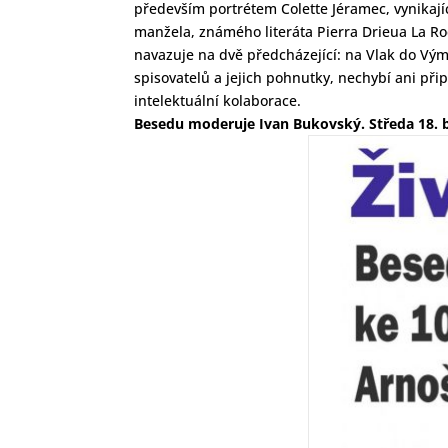
především portrétem Colette Jéramec, vynikajíc
manžela, známého literáta Pierra Drieua La Roc
navazuje na dvě předcházející: na Vlak do Vý
spisovatelů a jejich pohnutky, nechybí ani při
intelektuální kolaborace.
Besedu moderuje Ivan Bukovský. Středa 18. b