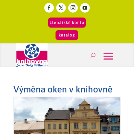
čtenářské konto
katalog
Výměna oken v knihovně