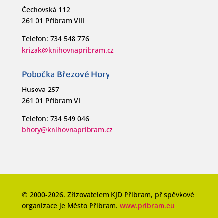
Čechovská 112
261 01 Příbram VIII
Telefon: 734 548 776
krizak@knihovnapribram.cz
Pobočka Březové Hory
Husova 257
261 01 Příbram VI
Telefon: 734 549 046
bhory@knihovnapribram.cz
© 2000-2026. Zřizovatelem KJD Příbram, příspěvkové
organizace je Město Příbram.
www.pribram.eu