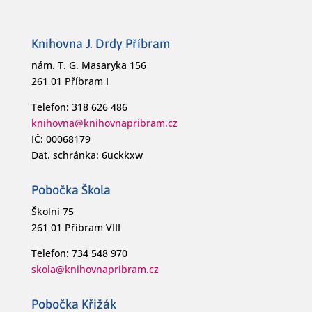
Knihovna J. Drdy Příbram
nám. T. G. Masaryka 156
261 01 Příbram I
Telefon: 318 626 486
knihovna@knihovnapribram.cz
IČ: 00068179
Dat. schránka: 6uckkxw
Pobočka Škola
Školní 75
261 01 Příbram VIII
Telefon: 734 548 970
skola@knihovnapribram.cz
Pobočka Křižák