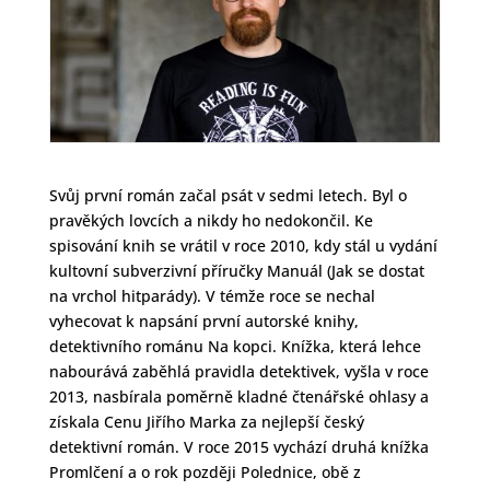
Svůj první román začal psát v sedmi letech. Byl o
pravěkých lovcích a nikdy ho nedokončil. Ke
spisování knih se vrátil v roce 2010, kdy stál u vydání
kultovní subverzivní příručky Manuál (Jak se dostat
na vrchol hitparády). V témže roce se nechal
vyhecovat k napsání první autorské knihy,
detektivního románu Na kopci. Knížka, která lehce
nabourává zaběhlá pravidla detektivek, vyšla v roce
2013, nasbírala poměrně kladné čtenářské ohlasy a
získala Cenu Jiřího Marka za nejlepší český
detektivní román. V roce 2015 vychází druhá knížka
Promlčení a o rok později Polednice, obě z