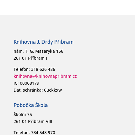
Knihovna J. Drdy Příbram
nám. T. G. Masaryka 156
261 01 Příbram I
Telefon: 318 626 486
knihovna@knihovnapribram.cz
IČ: 00068179
Dat. schránka: 6uckkxw
Pobočka Škola
Školní 75
261 01 Příbram VIII
Telefon: 734 548 970