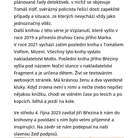
plánované řady detektivek, v nichž se objevuje
Tomáš Volf, svérázný policista řešící dosti zapeklité
případy a situace, ze kterých nevychází vždy jako
jednoznačný vítěz.
Další knihou z této série je Vzplanutí, které vyšlo v
roce 2019 a přineslo druhou Cenu Jiřího Marka.
V roce 2021 vychází zatím poslední kniha s Tomášem
Volfem, Mizení. Všechny tyto knihy vydalo
nakladatelství Motto. Poslední kniha Jiřího Březiny
vyšla pod názvem Noční slunce v nakladatelství
Fragment a je určena dětem. Živí se textováním
webových stránek. Má krásnou ženu a dva vyvedené
kluky. Když zrovna není s nimi a nečte (nebo nepíše)
nějakou knížku, chodí ve volném čase po lesích a po
kopcích, běhá a jezdí na kole.
Ve středu 4. října 2023 zavítal Jiří Březina k nám do
knihovny a povídání s ním bylo velmi příjemné a
inspirující. Na závěr se nám podepsal na naší
slavnou Zeď podpisů.