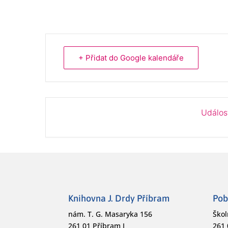
+ Přidat do Google kalendáře
Událos
Knihovna J. Drdy Příbram
Pob
nám. T. G. Masaryka 156
Škol
261 01 Příbram I
261 