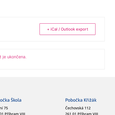
+ iCal / Outlook export
t je ukončena.
očka Škola
Pobočka Křižák
ní 75
Čechovská 112
01 Příbram VIII
261 01 Příbram VIII