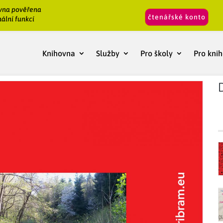
vna pověřena
čtenářské konto
ální funkcí
Knihovna
Služby
Pro školy
Pro kni