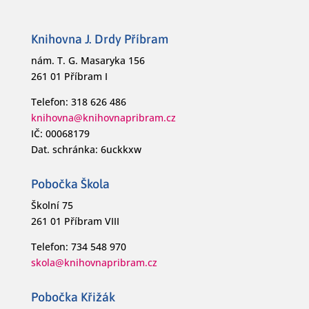
Knihovna J. Drdy Příbram
nám. T. G. Masaryka 156
261 01 Příbram I
Telefon: 318 626 486
knihovna@knihovnapribram.cz
IČ: 00068179
Dat. schránka: 6uckkxw
Pobočka Škola
Školní 75
261 01 Příbram VIII
Telefon: 734 548 970
skola@knihovnapribram.cz
Pobočka Křižák