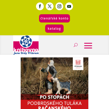
čtenářské konto
katalog