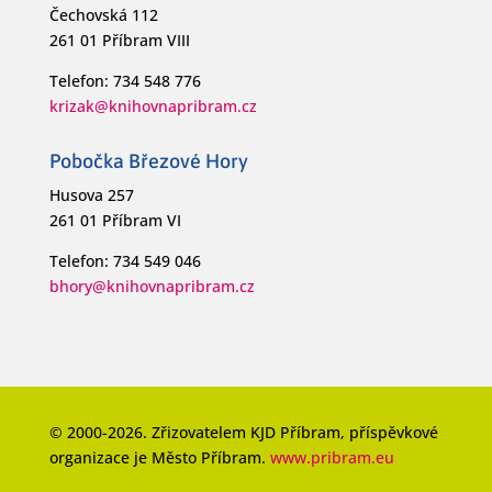
Čechovská 112
261 01 Příbram VIII
Telefon: 734 548 776
krizak@knihovnapribram.cz
Pobočka Březové Hory
Husova 257
261 01 Příbram VI
Telefon: 734 549 046
bhory@knihovnapribram.cz
© 2000-2026. Zřizovatelem KJD Příbram, příspěvkové
organizace je Město Příbram.
www.pribram.eu