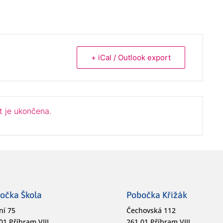
+ iCal / Outlook export
t je ukončena.
očka Škola
Pobočka Křižák
ní 75
Čechovská 112
01 Příbram VIII
261 01 Příbram VIII