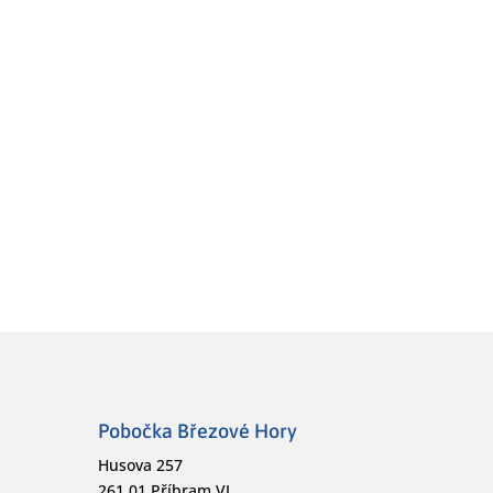
Pobočka Březové Hory
Husova 257
261 01 Příbram VI