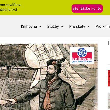
vna pověřena
čtenářské konto
ální funkcí
Knihovna
Služby
Pro školy
Pro kni