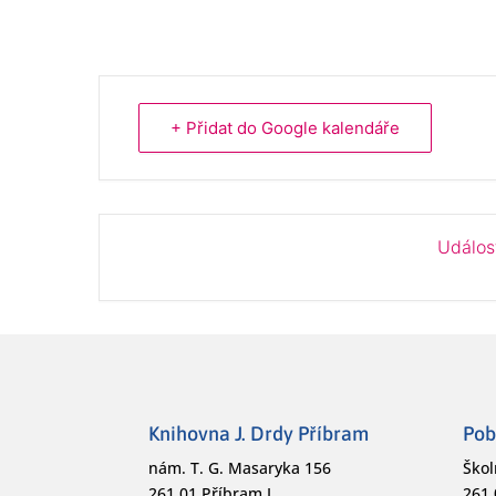
+ Přidat do Google kalendáře
Událos
Knihovna J. Drdy Příbram
Pob
nám. T. G. Masaryka 156
Škol
261 01 Příbram I
261 