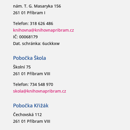
nám. T. G. Masaryka 156
261 01 Příbram I
Telefon: 318 626 486
knihovna@knihovnapribram.cz
IČ: 00068179
Dat. schránka: 6uckkxw
Pobočka Škola
Školní 75
261 01 Příbram VIII
Telefon: 734 548 970
skola@knihovnapribram.cz
Pobočka Křižák
Čechovská 112
261 01 Příbram VIII