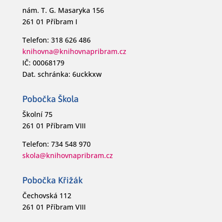
nám. T. G. Masaryka 156
261 01 Příbram I
Telefon: 318 626 486
knihovna@knihovnapribram.cz
IČ: 00068179
Dat. schránka: 6uckkxw
Pobočka Škola
Školní 75
261 01 Příbram VIII
Telefon: 734 548 970
skola@knihovnapribram.cz
Pobočka Křižák
Čechovská 112
261 01 Příbram VIII