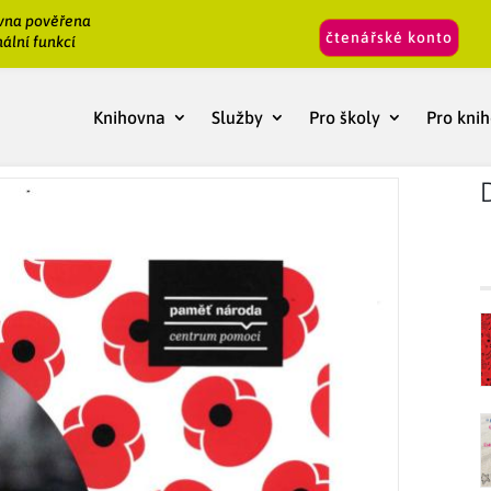
vna pověřena
čtenářské konto
ální funkcí
Knihovna
Služby
Pro školy
Pro kni