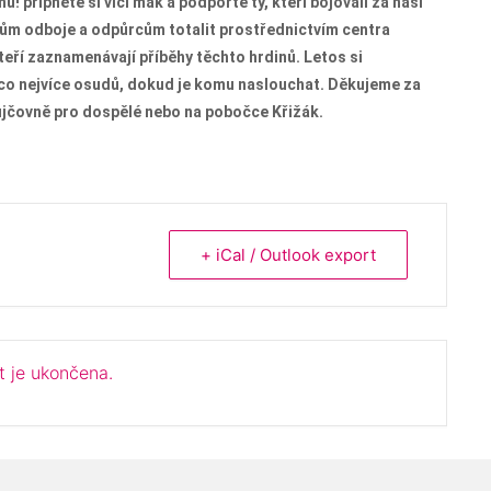
ů! připněte si vlčí mák a podpořte ty, kteří bojovali za naši
ům odboje a odpůrcům totalit prostřednictvím centra
ří zaznamenávají příběhy těchto hrdinů. Letos si
 co nejvíce osudů, dokud je komu naslouchat. Děkujeme za
ůjčovně pro dospělé
nebo na pobočce Křižák.
+ iCal / Outlook export
t je ukončena.