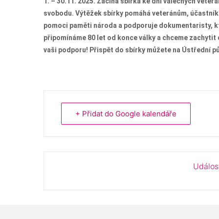
1. – 30.11. 2025.
Začíná sbírka ke dni válečných veterán
svobodu. Výtěžek sbírky pomáhá veteránům, účastník
pomoci paměti národa a podporuje dokumentaristy, kte
připomínáme 80 let od konce války a chceme zachytit
vaši podporu!
Přispět do sbírky můžete
na Ústřední p
+ Přidat do Google kalendáře
Událos