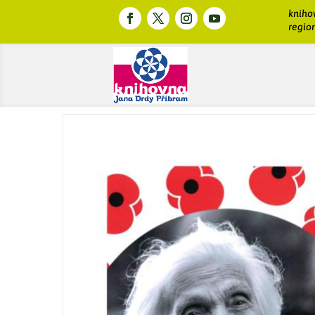
kniho
region