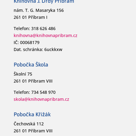
Knihovna J. Drdy Příbram
nám. T. G. Masaryka 156
261 01 Příbram I
Telefon: 318 626 486
knihovna@knihovnapribram.cz
IČ: 00068179
Dat. schránka: 6uckkxw
Pobočka Škola
Školní 75
261 01 Příbram VIII
Telefon: 734 548 970
skola@knihovnapribram.cz
Pobočka Křižák
Čechovská 112
261 01 Příbram VIII