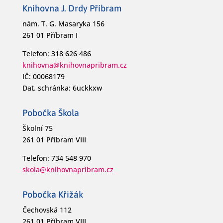
Knihovna J. Drdy Příbram
nám. T. G. Masaryka 156
261 01 Příbram I
Telefon: 318 626 486
knihovna@knihovnapribram.cz
IČ: 00068179
Dat. schránka: 6uckkxw
Pobočka Škola
Školní 75
261 01 Příbram VIII
Telefon: 734 548 970
skola@knihovnapribram.cz
Pobočka Křižák
Čechovská 112
261 01 Příbram VIII