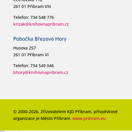
261 01 Příbram VIII
Telefon: 734 548 776
krizak@knihovnapribram.cz
Pobočka Březové Hory
Husova 257
261 01 Příbram VI
Telefon: 734 549 046
bhory@knihovnapribram.cz
© 2000-2026. Zřizovatelem KJD Příbram, příspěvkové
organizace je Město Příbram.
www.pribram.eu