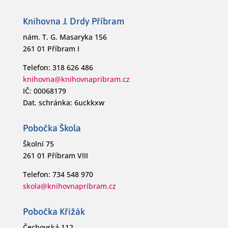
Knihovna J. Drdy Příbram
nám. T. G. Masaryka 156
261 01 Příbram I
Telefon: 318 626 486
knihovna@knihovnapribram.cz
IČ: 00068179
Dat. schránka: 6uckkxw
Pobočka Škola
Školní 75
261 01 Příbram VIII
Telefon: 734 548 970
skola@knihovnapribram.cz
Pobočka Křižák
Čechovská 112