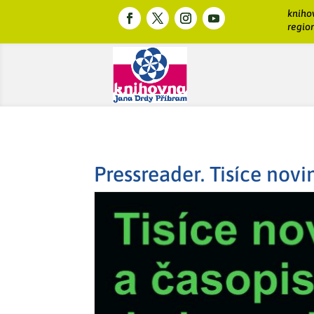
kniho
region
Pressreader. Tisíce nov