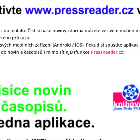
i do mobilu. Číst si naše noviny zdarma můžete ve svém mobilním 
řského průkazu.
vých mobilních zařízení (Android / iOS). Pokud si spustíte aplikac
 do novin a časopisů i mimo síť KJD (funkce
PressReader.cz
)!