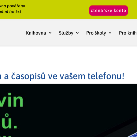
vna pověřena
čtenářské konto
ální funkcí
Knihovna
Služby
Pro školy
Pro kni
in a časopisů ve vašem telefonu!