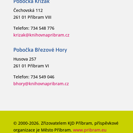
Pobočka Křižák
Čechovská 112
261 01 Příbram VIII
Telefon: 734 548 776
krizak@knihovnapribram.cz
Pobočka Březové Hory
Husova 257
261 01 Příbram VI
Telefon: 734 549 046
bhory@knihovnapribram.cz
© 2000-2026. Zřizovatelem KJD Příbram, příspěvkové
organizace je Město Příbram.
www.pribram.eu