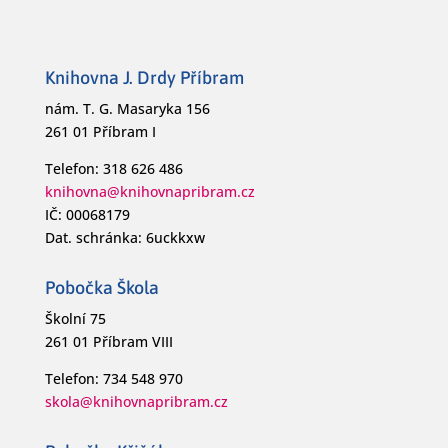
Knihovna J. Drdy Příbram
nám. T. G. Masaryka 156
261 01 Příbram I
Telefon: 318 626 486
knihovna@knihovnapribram.cz
IČ: 00068179
Dat. schránka: 6uckkxw
Pobočka Škola
Školní 75
261 01 Příbram VIII
Telefon: 734 548 970
skola@knihovnapribram.cz