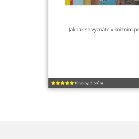
Jakpak se vyznáte v knižním p
10 volby, 5 prům