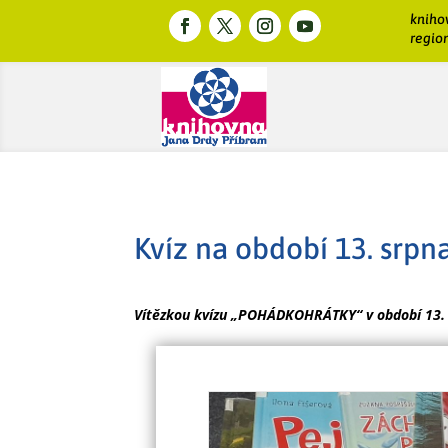
kniho
region
Kvíz na období 13. srpn
Vítězkou kvízu „POHÁDKOHRÁTKY“ v období 13. s