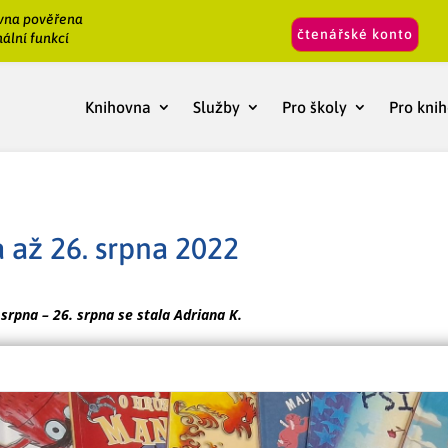
vna pověřena
čtenářské konto
ální funkcí
Knihovna
Služby
Pro školy
Pro kni
a až 26. srpna 2022
rpna – 26. srpna se stala Adriana K.