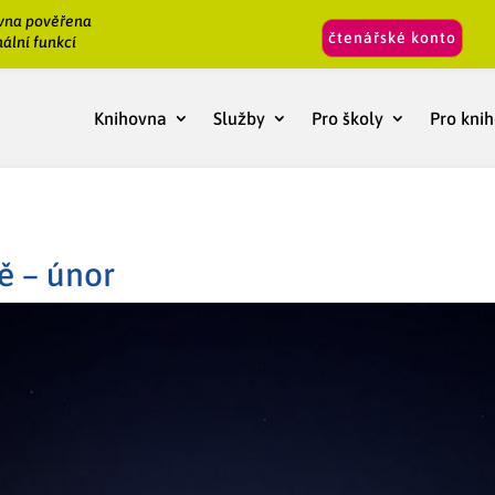
vna pověřena
čtenářské konto
ální funkcí
Knihovna
Služby
Pro školy
Pro kni
ě – únor