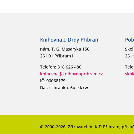
Knihovna J. Drdy Příbram
Pob
nám. T. G. Masaryka 156
Škol
261 01 Příbram I
261 
Telefon: 318 626 486
Tele
knihovna@knihovnapribram.cz
sko
IČ: 00068179
Dat. schránka: 6uckkxw
© 2000-2026. Zřizovatelem KJD Příbram, přísp