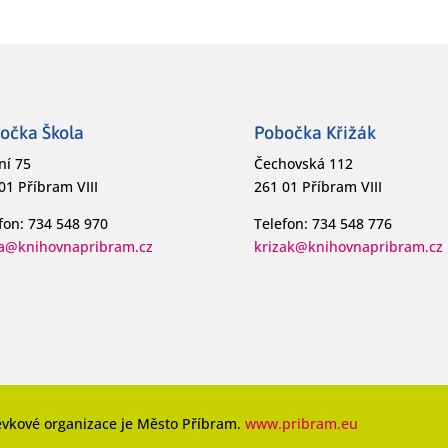
očka Škola
Pobočka Křižák
ní 75
Čechovská 112
01 Příbram VIII
261 01 Příbram VIII
fon: 734 548 970
Telefon: 734 548 776
la@knihovnapribram.cz
krizak@knihovnapribram.cz
ěvkové organizace je Město Příbram.
www.pribram.eu