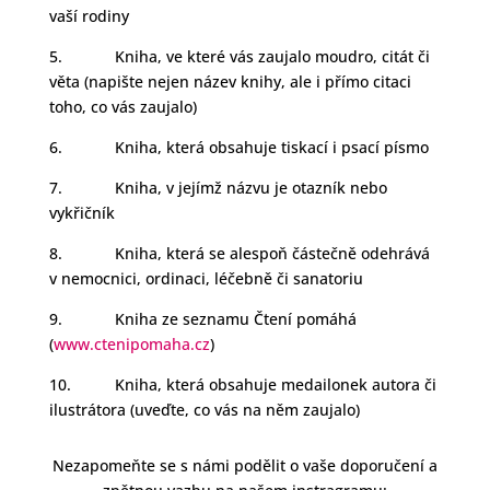
vaší rodiny
5. Kniha, ve které vás zaujalo moudro, citát či
věta (napište nejen název knihy, ale i přímo citaci
toho, co vás zaujalo)
6. Kniha, která obsahuje tiskací i psací písmo
7. Kniha, v jejímž názvu je otazník nebo
vykřičník
8. Kniha, která se alespoň částečně odehrává
v nemocnici, ordinaci, léčebně či sanatoriu
9. Kniha ze seznamu Čtení pomáhá
(
www.ctenipomaha.cz
)
10. Kniha, která obsahuje medailonek autora či
ilustrátora (uveďte, co vás na něm zaujalo)
Nezapomeňte se s námi podělit o vaše doporučení a