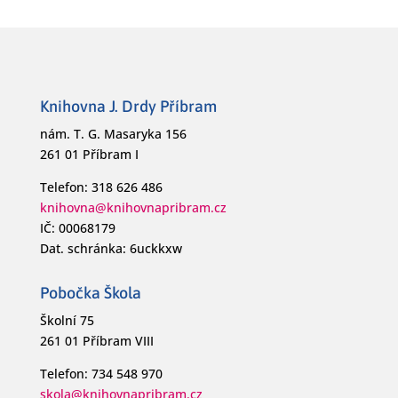
Knihovna J. Drdy Příbram
nám. T. G. Masaryka 156
261 01 Příbram I
Telefon: 318 626 486
knihovna@knihovnapribram.cz
IČ: 00068179
Dat. schránka: 6uckkxw
Pobočka Škola
Školní 75
261 01 Příbram VIII
Telefon: 734 548 970
skola@knihovnapribram.cz