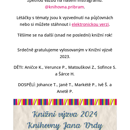
zpětnou vazbu na našem instragramu:
@knihovna.pribram
.
Létáčky s tématy jsou k vyzvednutí na půjčovnách
nebo si můžete stáhnout i
elektronickou verzi
.
Těšíme se na další (snad ne poslední) knižní rok!
Srdečně gratulujeme vylosovaným v Knižní výzvě
2023.
DĚTI: Aničce K., Verunce P., Matouškovi Z., Sofince S.
a Šárce H.
DOSPĚLÍ: Johance T., Janě T., Markétě P., Ivě Š. a
Anetě P.