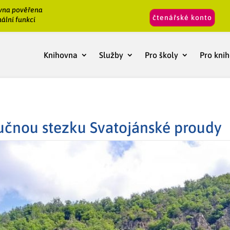
vna pověřena
čtenářské konto
ální funkcí
Knihovna
Služby
Pro školy
Pro kni
učnou stezku Svatojánské proudy