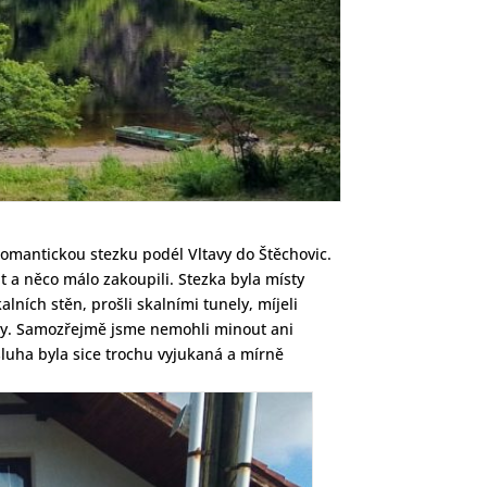
romantickou stezku podél Vltavy do Štěchovic.
 a něco málo zakoupili. Stezka byla místy
lních stěn, prošli skalními tunely, míjeli
řeky. Samozřejmě jsme nemohli minout ani
luha byla sice trochu vyjukaná a mírně