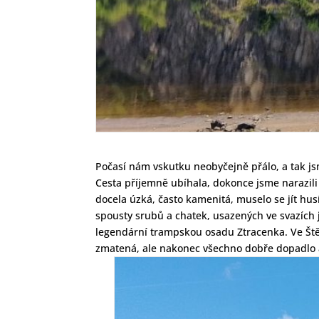
Počasí nám vskutku neobyčejně přálo, a tak js
Cesta příjemně ubíhala, dokonce jsme narazili
docela úzká, často kamenitá, muselo se jít husí
spousty srubů a chatek, usazených ve svazích 
legendární trampskou osadu Ztracenka. Ve Štěc
zmatená, ale nakonec všechno dobře dopadlo a 