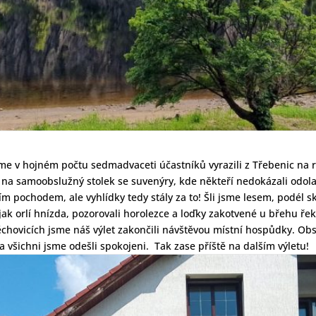
me v hojném počtu sedmadvaceti účastníků vyrazili z Třebenic na 
 na samoobslužný stolek se suvenýry, kde někteří nedokázali odolat
m pochodem, ale vyhlídky tedy stály za to! Šli jsme lesem, podél ska
jak orlí hnízda, pozorovali horolezce a loďky zakotvené u břehu 
hovicích jsme náš výlet zakončili návštěvou místní hospůdky. Obs
všichni jsme odešli spokojeni. Tak zase příště na dalším výletu!