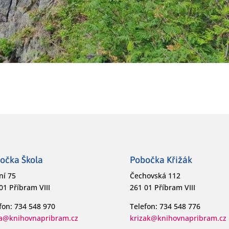
očka Škola
Pobočka Křižák
ní 75
Čechovská 112
01 Příbram VIII
261 01 Příbram VIII
fon: 734 548 970
Telefon: 734 548 776
la@knihovnapribram.cz
krizak@knihovnapribram.cz