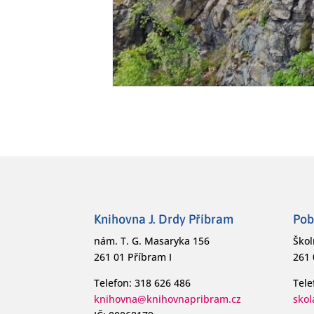
Knihovna J. Drdy Příbram
Pob
nám. T. G. Masaryka 156
Škol
261 01 Příbram I
261 
Telefon: 318 626 486
Tele
knihovna@knihovnapribram.cz
sko