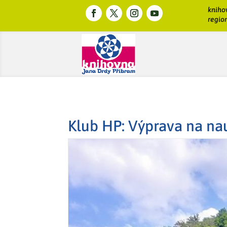
kniho
region
Klub HP: Výprava na na