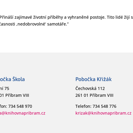
ináší zajímavé životní příběhy a vyhraněné postoje. Tito lidé žijí 
časnosti ‚nedobrovolné‘ samotáře.”
očka Škola
Pobočka Křižák
ní 75
Čechovská 112
01 Příbram VIII
261 01 Příbram VIII
fon: 734 548 970
Telefon: 734 548 776
la@knihovnapribram.cz
krizak@knihovnapribram.cz