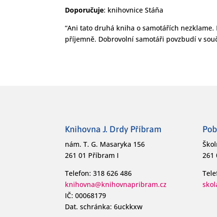
Doporučuje
: knihovnice Stáňa
“Ani tato druhá kniha o samotářích nezklame. Př
příjemně. Dobrovolní samotáři povzbudí v sou
Knihovna J. Drdy Příbram
Pob
nám. T. G. Masaryka 156
Škol
261 01 Příbram I
261 
Telefon: 318 626 486
Tele
knihovna@knihovnapribram.cz
sko
IČ: 00068179
Dat. schránka: 6uckkxw