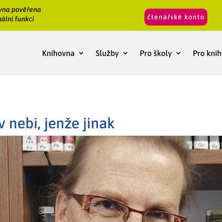
vna pověřena
čtenářské konto
ální funkcí
Knihovna
Služby
Pro školy
Pro kni
nebi, jenže jinak