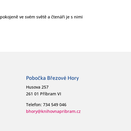
spokojeně ve svém světě a čtenáři je s nimi
Pobočka Březové Hory
Husova 257
261 01 Příbram VI
Telefon: 734 549 046
bhory@knihovnapribram.cz