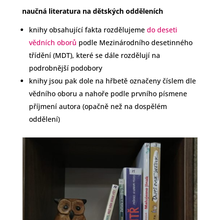
naučná literatura na dětských odděleních
knihy obsahující fakta rozdělujeme
do deseti
vědních oborů
podle Mezinárodního desetinného
třídění (MDT), které se dále rozdělují na
podrobnější podobory
knihy jsou pak dole na hřbetě označeny číslem dle
vědního oboru a nahoře podle prvního písmene
příjmení autora (opačně než na dospělém
oddělení)