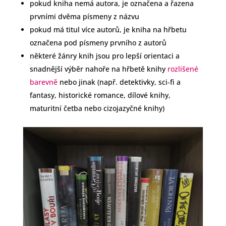
pokud kniha nemá autora, je označena a řazena
prvními dvěma písmeny z názvu
pokud má titul více autorů, je kniha na hřbetu
označena pod písmeny prvního z autorů
některé žánry knih jsou pro lepší orientaci a
snadnější výběr nahoře na hřbetě knihy
rozlišené
barevně
nebo jinak (např. detektivky, sci-fi a
fantasy, historické romance, dílové knihy,
maturitní četba nebo cizojazyčné knihy)