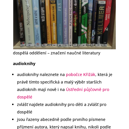
dospělá oddělení – značení naučné literatury
audioknihy
audioknihy naleznete na
pobočce Křižák
, která je
právě tímto specifická a malý výběr starších
audioknih mají nově i na
Ústřední půjčovně pro
dospělé
zvlášť najdete audioknihy pro děti a zvlášť pro
dospělé
jsou řazeny abecedně podle prvního písmene
příjmení autora, který napsal knihu, nikoli podle