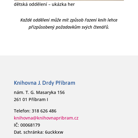
dětská oddělení – ukázka her
Každé oddělení může mít způsob řazení knih lehce
přizpůsobený požadavkům svých čtenářů.
Knihovna J. Drdy Příbram
nám. T. G. Masaryka 156
261 01 Příbram I
Telefon: 318 626 486
knihovna@knihovnapribram.cz
IČ: 00068179
Dat. schránka: 6uckkxw