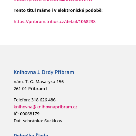
Tento titul máme i v elektronické podobě:
https://pribram.tritius.cz/detail/1068238
Knihovna J. Drdy Příbram
nám. T. G. Masaryka 156
261 01 Příbram I
Telefon: 318 626 486
knihovna@knihovnapribram.cz
IČ: 00068179
Dat. schránka: 6uckkxw
Pobočka Škola