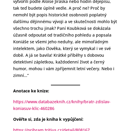
vytvořili podle Aloise Jiráska nebo hodin dějepisu,
tak teď budete úplně vedle. A proč ne? Proč by
nemohl být popis historické osobnosti poplatný
dalšímu dějinnému vývoji a ve skutečnosti mohlo být
všechno trochu jinak? Paní Koubková se dokázala
úžasně odpoutat od tradičního pohledu a popsala
Koniáše se všemi jeho neduhy, ale mimořádným
intelektem, jako člověka, který se vymykal i ve své
době. A já se bavila! Krátké příběhy s dobovou
detektivní zápletkou, každodenní život a černý
humor, mohou i vám zpříjemnit letní večery. Nebo i
zimní…“
Anotace ke knize:
https://www.databazeknih.cz/knihy/bratr-zdislav-
koniasuv-klic-460286
Ověřte si, zda je kniha k vypůjčení:
https://pribram.tritius.cz/detail/808167