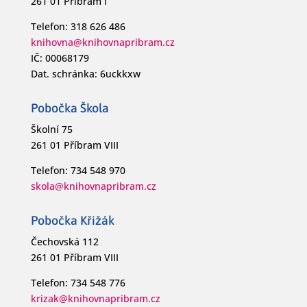
261 01 Příbram I
Telefon: 318 626 486
knihovna@knihovnapribram.cz
IČ: 00068179
Dat. schránka: 6uckkxw
Pobočka Škola
Školní 75
261 01 Příbram VIII
Telefon: 734 548 970
skola@knihovnapribram.cz
Pobočka Křižák
Čechovská 112
261 01 Příbram VIII
Telefon: 734 548 776
krizak@knihovnapribram.cz