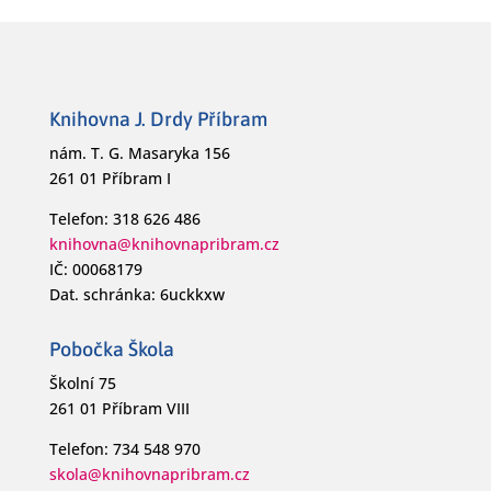
Knihovna J. Drdy Příbram
nám. T. G. Masaryka 156
261 01 Příbram I
Telefon: 318 626 486
knihovna@knihovnapribram.cz
IČ: 00068179
Dat. schránka: 6uckkxw
Pobočka Škola
Školní 75
261 01 Příbram VIII
Telefon: 734 548 970
skola@knihovnapribram.cz