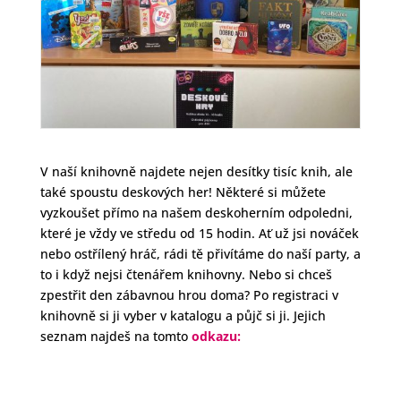
V naší knihovně najdete nejen desítky tisíc knih, ale
také spoustu deskových her! Některé si můžete
vyzkoušet přímo na našem deskoherním odpoledni,
které je vždy ve středu od 15 hodin. Ať už jsi nováček
nebo ostřílený hráč, rádi tě přivítáme do naší party, a
to i když nejsi čtenářem knihovny. Nebo si chceš
zpestřit den zábavnou hrou doma? Po registraci v
knihovně si ji vyber v katalogu a půjč si ji. Jejich
seznam najdeš na tomto
odkazu: