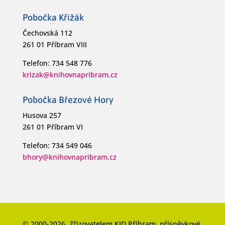
Pobočka Křižák
Čechovská 112
261 01 Příbram VIII
Telefon: 734 548 776
krizak@knihovnapribram.cz
Pobočka Březové Hory
Husova 257
261 01 Příbram VI
Telefon: 734 549 046
bhory@knihovnapribram.cz
© 2000-2026. Zřizovatelem KJD Příbram, příspěvkové