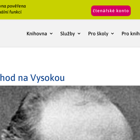
vna pověřena
čtenářské konto
ální funkcí
Knihovna
Služby
Pro školy
Pro kni
chod na Vysokou