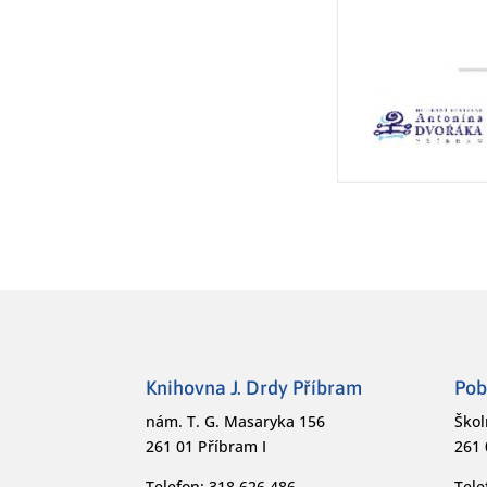
Knihovna J. Drdy Příbram
Pob
nám. T. G. Masaryka 156
Škol
261 01 Příbram I
261 
Telefon: 318 626 486
Tele