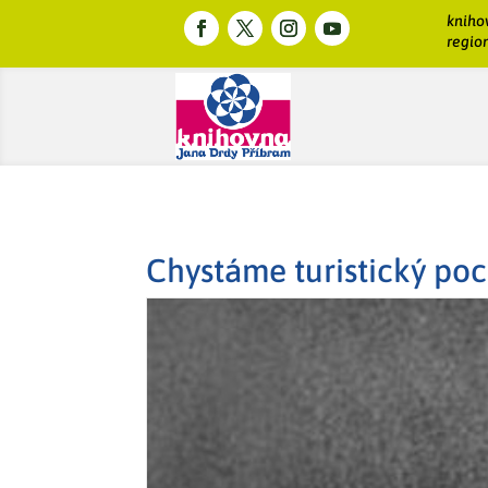
kniho
region
Chystáme turistický po