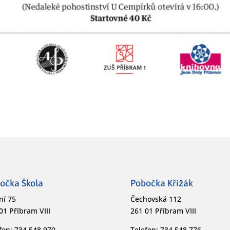
očka Škola
Pobočka Křižák
ní 75
Čechovská 112
01 Příbram VIII
261 01 Příbram VIII
fon: 734 548 970
Telefon: 734 548 776