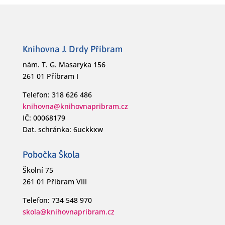
Knihovna J. Drdy Příbram
nám. T. G. Masaryka 156
261 01 Příbram I
Telefon: 318 626 486
knihovna@knihovnapribram.cz
IČ: 00068179
Dat. schránka: 6uckkxw
Pobočka Škola
Školní 75
261 01 Příbram VIII
Telefon: 734 548 970
skola@knihovnapribram.cz