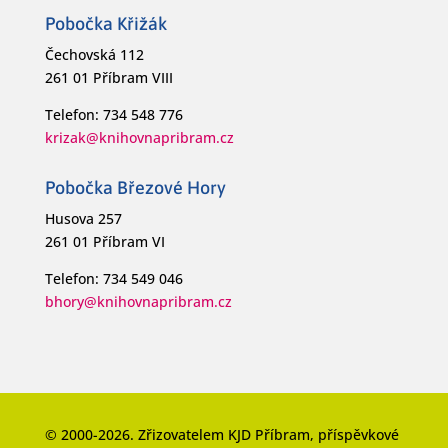
Pobočka Křižák
Čechovská 112
261 01 Příbram VIII
Telefon: 734 548 776
krizak@knihovnapribram.cz
Pobočka Březové Hory
Husova 257
261 01 Příbram VI
Telefon: 734 549 046
bhory@knihovnapribram.cz
© 2000-2026. Zřizovatelem KJD Příbram, příspěvkové