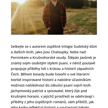
Setkejte se s autorem úspěšné trilogie Sudetský dům
a dalších knih, jako jsou Chaloupky, Nebe nad
Perninkem a Krušnohorské osudy. Štěpán Javůrek je
známý svým osobitým stylem psaní, v němž poutavě
propojuje příběhy lidí s krásou a historií západních
Čech. Během besedy bude hovořit o své literární
tvorbě inspirované historií a nabídne účastníkům
možnost nahlédnout do zákulisí psaní svých knih.
Jáchymovský patriot a spisovatel, který žije pod
Krušnými horami, v jejichž prostředí se odehrávají i
příběhy z jeho úspěšných románů, vám přiblíží, jak
jeho knihy reflektují historii a současnost tohoto