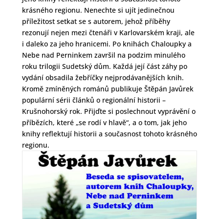
krásného regionu. Nenechte si ujít jedinečnou
příležitost setkat se s autorem, jehož příběhy
rezonují nejen mezi čtenáři v Karlovarském kraji, ale
i daleko za jeho hranicemi. Po knihách Chaloupky a
Nebe nad Perninkem završil na podzim minulého
roku trilogii Sudetský dům. Každá její část záhy po
vydání obsadila žebříčky nejprodávanějších knih.
Kromě zmíněných románů publikuje Štěpán Javůrek
populární sérii článků o regionální historii –
Krušnohorský rok. Přijďte si poslechnout vyprávění o
příbězích, které „se rodí v hlavě“, a o tom, jak jeho
knihy reflektují historii a současnost tohoto krásného
regionu.