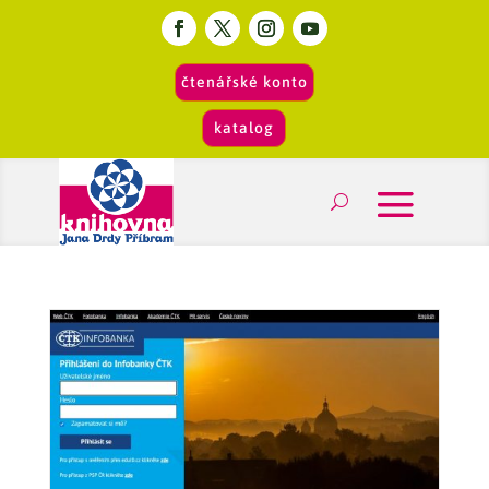
čtenářské konto
katalog