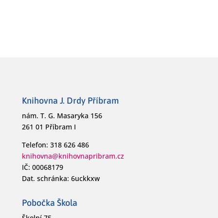
Knihovna J. Drdy Příbram
nám. T. G. Masaryka 156
261 01 Příbram I
Telefon: 318 626 486
knihovna@knihovnapribram.cz
IČ: 00068179
Dat. schránka: 6uckkxw
Pobočka Škola
Školní 75