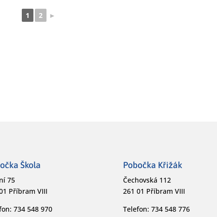
1
2
►
očka Škola
Pobočka Křižák
ní 75
Čechovská 112
01 Příbram VIII
261 01 Příbram VIII
fon: 734 548 970
Telefon: 734 548 776