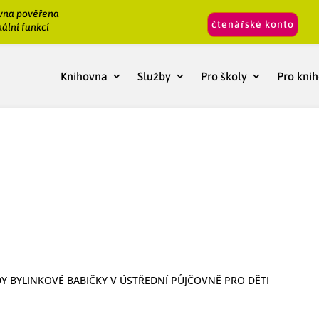
vna pověřena
čtenářské konto
ální funkcí
Knihovna
Služby
Pro školy
Pro kni
 BYLINKOVÉ BABIČKY V ÚSTŘEDNÍ PŮJČOVNĚ PRO DĚTI