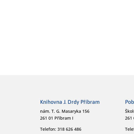
Knihovna J. Drdy Příbram
Pob
nám. T. G. Masaryka 156
Škol
261 01 Příbram I
261 
Telefon: 318 626 486
Tele